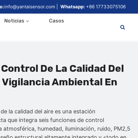
o:
info@yantaisensor.com |
Whatsapp:
+86 17733075106
Noticias
Casos
 Control De La Calidad Del
 Vigilancia Ambiental En
de la calidad del aire es una estación
a que integra seis funciones de control
a atmosférica, humedad, iluminación, ruido, PM2,5
iseño estructural altamente integrado y «todo en