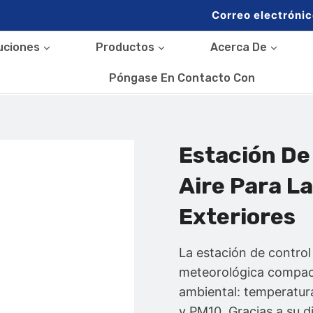
Correo electrónic
uciones
Productos
Acerca De
Póngase En Contacto Con
Estación De
Aire Para La
Exteriores
La estación de control 
meteorológica compact
ambiental: temperatur
y PM10. Gracias a su d