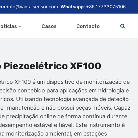
co:
info@yantaisensor.com
Whatsapp:
+86 17733075106
otícias
Casos
Contacto
 Piezoelétrico XF100
étrico XF100 é um dispositivo de monitorização de
recisão concebido para aplicações em hidrologia e
ricos. Utilizando tecnologia avançada de deteção
quer manutenção e não possui peças móveis. Capaz
de precipitação online de forma contínua durante
desempenho estável e fiável. Este instrumento é
na monitorização ambiental, em estações