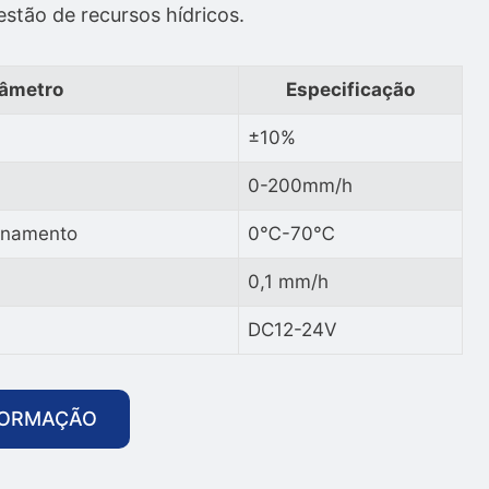
stão de recursos hídricos.
âmetro
Especificação
±10%
0-200mm/h
onamento
0℃-70℃
0,1 mm/h
DC12-24V
FORMAÇÃO