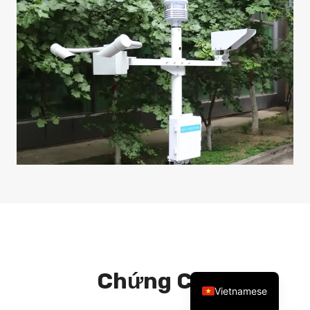
Arabic
Russian
Spanish
Portuguese
French
Thai
Korean
Chinese
English
Chứng Chỉ
Vietnamese