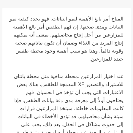
المناخ أمر بالغ الأهمية لنمو النباتات. فهو يحدد كيفية نمو
النباتات ومدى صحتها. إن فهم الطقس أمر بالغ الأهمية
للمزارعين من أجل إنتاج محاصيلهم. بمعنى أنه يمكنهم
إنتاج المزيد من الغذاء وضمان أن تكون نباتاتهم صحية
وقوية دائماً. وهذا هو سبب أهمية وجود محطة طقس
جيدة للمزارعين.
عند اختيار المزارعين لمحطة مناخية مثل محطة يانتاي
للاستيراد والتصدير XF المدمجة للطقس، هناك بعض
الاعتبارات التي يجب أن تؤخذ في الحسبان. فهم
يحتاجون أولاً إلى معرفة مدى دقة بيانات الطقس. فإذا
كانت المعلومات خاطئة، سيتخذ المزارعون قرارات
سيئة بشأن محاصيلهم. قد تؤدي الأخطاء في البيانات
إلى حدوث مشاكل في الحقل. بعد ذلك، يجب على
المزارعين البحث عن محطة أرصاد جوية متينة قادرة