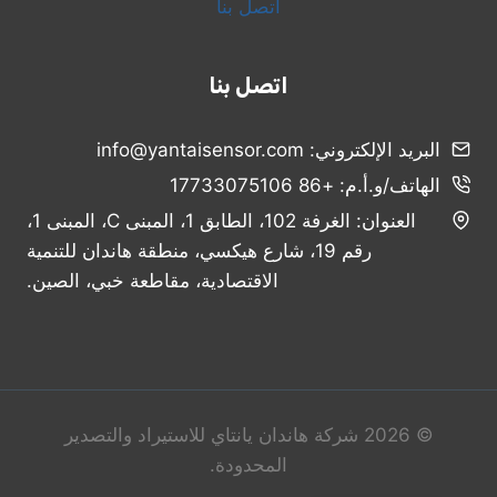
اتصل بنا
اتصل بنا
البريد الإلكتروني: info@yantaisensor.com
الهاتف/و.أ.م: +86 17733075106
Russian
العنوان: الغرفة 102، الطابق 1، المبنى C، المبنى 1،
Spanish
رقم 19، شارع هيكسي، منطقة هاندان للتنمية
Portuguese
الاقتصادية، مقاطعة خبي، الصين.
French
Vietnamese
Thai
Korean
© 2026 شركة هاندان يانتاي للاستيراد والتصدير
Chinese
المحدودة.
English