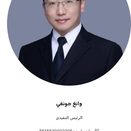
وانغ جونفي
الرئيس التنفيذي
واشنطن:
+
8618830002305