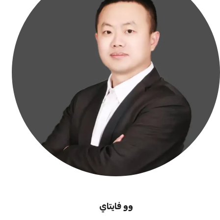
وو فايتاي