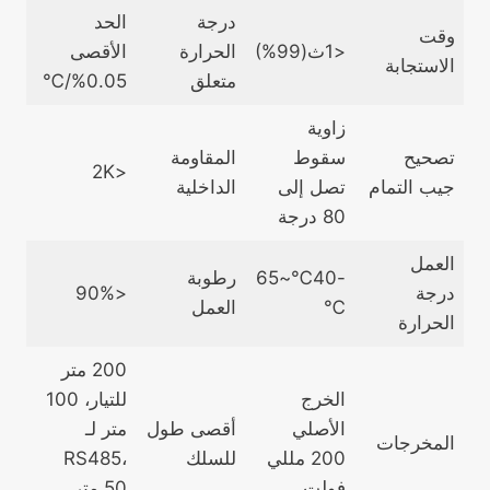
درجة
الحد
وقت
<1ث(99%)
الحرارة
الأقصى
الاستجابة
متعلق
0.05%/℃
زاوية
تصحيح
سقوط
المقاومة
<2K
جيب التمام
تصل إلى
الداخلية
80 درجة
العمل
-40℃~65
رطوبة
درجة
<90%
℃
العمل
الحرارة
200 متر
الخرج
للتيار، 100
الأصلي
أقصى طول
متر لـ
المخرجات
200 مللي
للسلك
RS485،
فولت
50 متر