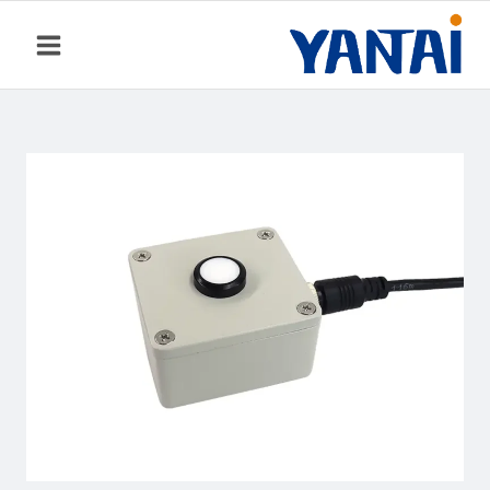
خطي
لى
لمحتوى