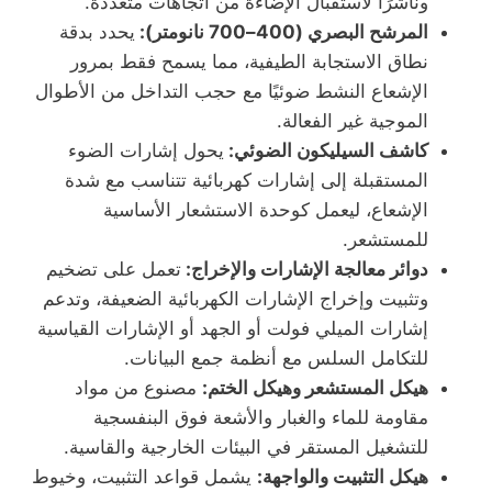
وناشرًا لاستقبال الإضاءة من اتجاهات متعددة.
المرشح البصري (400–700 نانومتر):
يحدد بدقة
نطاق الاستجابة الطيفية، مما يسمح فقط بمرور
الإشعاع النشط ضوئيًا مع حجب التداخل من الأطوال
الموجية غير الفعالة.
كاشف السيليكون الضوئي:
يحول إشارات الضوء
المستقبلة إلى إشارات كهربائية تتناسب مع شدة
الإشعاع، ليعمل كوحدة الاستشعار الأساسية
للمستشعر.
دوائر معالجة الإشارات والإخراج:
تعمل على تضخيم
وتثبيت وإخراج الإشارات الكهربائية الضعيفة، وتدعم
إشارات الميلي فولت أو الجهد أو الإشارات القياسية
للتكامل السلس مع أنظمة جمع البيانات.
هيكل المستشعر وهيكل الختم:
مصنوع من مواد
مقاومة للماء والغبار والأشعة فوق البنفسجية
للتشغيل المستقر في البيئات الخارجية والقاسية.
هيكل التثبيت والواجهة:
يشمل قواعد التثبيت، وخيوط