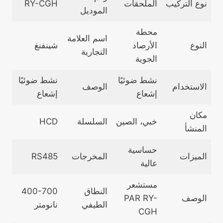
نوع التركيب
الملحقات
RY-CGH
الموديل
محطة
اسم العلامة
النوع
الأرصاد
شينفنغ
التجارية
الجوية
نشط ضوئيًا
نشط ضوئيًا
الاستخدام
الوصف
إشعاع
إشعاع
مكان
خبي، الصين
السلسلة
HCD
المنشأ
حساسية
الميزات
المخرجات
RS485
عالية
مستشعر
النطاق
400-700
الوصف
PAR RY-
الطيفي
نانومتر
CGH