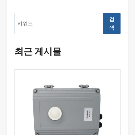
검
검
색
색
최근 게시물