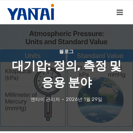
콘
텐
츠
로
건
너
뛰
블로그
기
대기압: 정의, 측정 및
응용 분야
옌타이
관리자
2026년 1월 29일