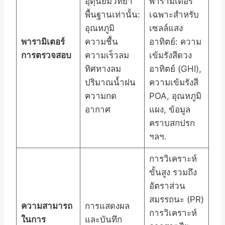
อุตุนิยมวิทยา
พารามิเตอร์
พื้นฐานเท่านั้น:
เฉพาะสำหรับ
อุณหภูมิ
เซลล์แสง
พารามิเตอร์
ความชื้น
อาทิตย์: ความ
การตรวจสอบ
ความเร็วลม
เข้มรังสีดวง
ทิศทางลม
อาทิตย์ (GHI),
ปริมาณน้ำฝน
ความเข้มรังสี
ความกด
POA, อุณหภูมิ
อากาศ
แผง, ข้อมูล
คราบสกปรก
ฯลฯ.
การวิเคราะห์
ขั้นสูง รวมถึง
อัตราส่วน
สมรรถนะ (PR)
ความสามารถ
การแสดงผล
การวิเคราะห์
ในการ
และบันทึก