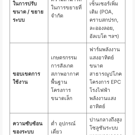
ในการปรับ
เซ็นเซอร์เพิ่ม
ในการขยายที่
ขนาด / ขยาย
เติม (POA,
จำกัด
ระบบ
คราบสกปรก,
ละอองลอย,
อัลเบโด ฯลฯ)
ฟาร์มพลังงาน
เกษตรกรรม
แสงอาทิตย์
การสังเกต
ขนาด
ขอบเขตการ
สภาพอากาศ
สาธารณูปโภค
ใช้งาน
พื้นฐาน
โครงการ EPC
โครงการ
โรงไฟฟ้า
ขนาดเล็ก
พลังงานแสง
อาทิตย์
ปานกลางถึงสูง
ความซับซ้อน
ต่ำ อุปกรณ์
โซลูชันระบบ
ของระบบ
เดี่ยว