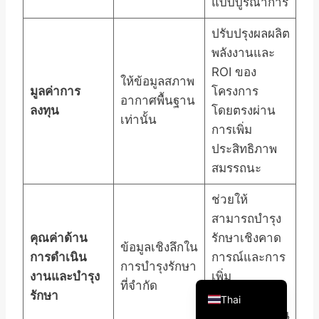
แบบบูรณาการ
ปรับปรุงผลผลิต
พลังงานและ
ROI ของ
ให้ข้อมูลสภาพ
Arabic
มูลค่าการ
โครงการ
อากาศพื้นฐาน
ลงทุน
โดยตรงผ่าน
Russian
เท่านั้น
การเพิ่ม
Spanish
ประสิทธิภาพ
Portuguese
สมรรถนะ
French
ช่วยให้
Vietnamese
สามารถบำรุง
Korean
คุณค่าด้าน
รักษาเชิงคาด
ข้อมูลเชิงลึกใน
Chinese
การดำเนิน
การณ์และการ
การบำรุงรักษา
งานและบำรุง
เพิ่ม
English
ที่จำกัด
รักษา
ประสิทธิภาพ
Thai
การดำเนินงาน