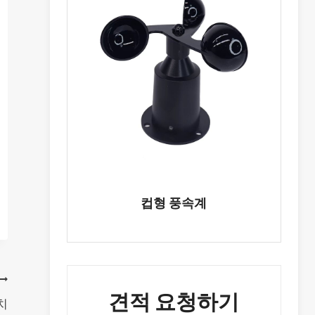
컵형 풍속계
견적 요청하기
치