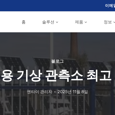
이메
홈
솔루션
제품
정보
블로그
용 기상 관측소 최고
옌타이
관리자
2025년 11월 8일