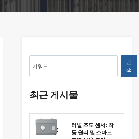
검
검
색
색
최근 게시물
터널 조도 센서: 작
동 원리 및 스마트