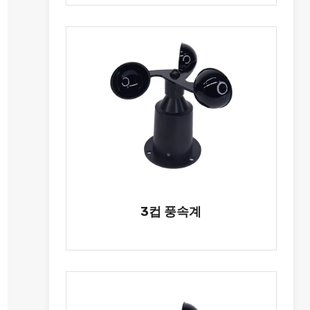
3컵 풍속계