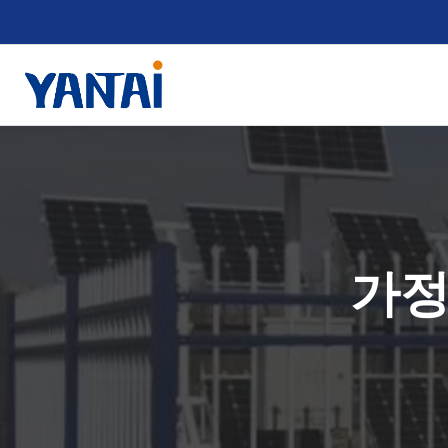
콘
텐
츠
로
건
너
뛰
기
가정