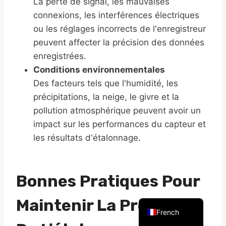
La perte de signal, les mauvaises
connexions, les interférences électriques
ou les réglages incorrects de l'enregistreur
peuvent affecter la précision des données
enregistrées.
Arabic
Conditions environnementales
Russian
Des facteurs tels que l'humidité, les
Spanish
précipitations, la neige, le givre et la
pollution atmosphérique peuvent avoir un
Portuguese
impact sur les performances du capteur et
Vietnamese
les résultats d'étalonnage.
Thai
Korean
Bonnes Pratiques Pour
Chinese
English
Maintenir La Précision
French