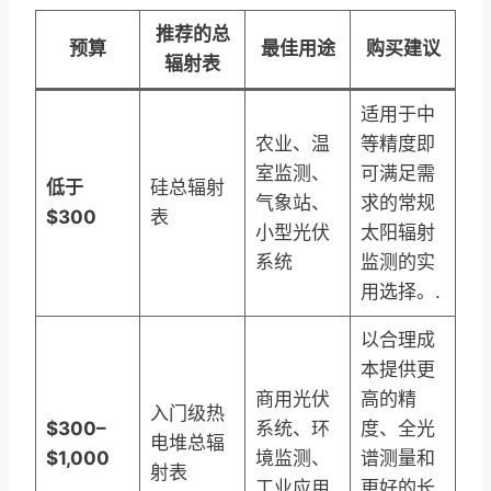
推荐的总
预算
最佳用途
购买建议
辐射表
适用于中
农业、温
等精度即
室监测、
可满足需
低于
硅总辐射
气象站、
求的常规
$300
表
小型光伏
太阳辐射
系统
监测的实
用选择。.
以合理成
本提供更
商用光伏
高的精
入门级热
$300–
系统、环
度、全光
电堆总辐
$1,000
境监测、
谱测量和
射表
工业应用
更好的长