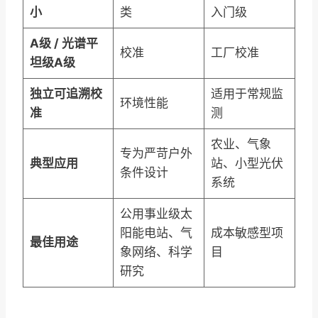
小
类
入门级
A级 / 光谱平
校准
工厂校准
坦级A级
独立可追溯校
适用于常规监
环境性能
准
测
农业、气象
专为严苛户外
典型应用
站、小型光伏
条件设计
系统
公用事业级太
阳能电站、气
成本敏感型项
最佳用途
象网络、科学
目
研究