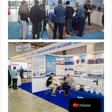
Arabic
Russian
Spanish
Portuguese
French
Vietnamese
Thai
Korean
English
Chinese