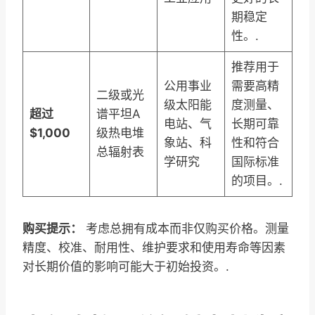
期稳定
性。.
推荐用于
公用事业
需要高精
二级或光
级太阳能
度测量、
超过
谱平坦A
电站、气
长期可靠
$1,000
级热电堆
象站、科
性和符合
总辐射表
学研究
国际标准
的项目。.
购买提示：
考虑总拥有成本而非仅购买价格。测量
精度、校准、耐用性、维护要求和使用寿命等因素
对长期价值的影响可能大于初始投资。.