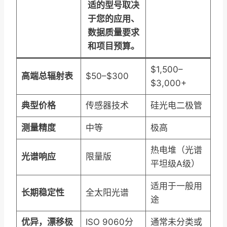
适的型号取决
于您的应用、
数据质量要求
和项目预算。
$1,500–
高端总辐射表
$50–$300
$3,000+
典型价格
传感器技术
硅光电二极管
测量精度
中等
极高
热电堆（光谱
光谱响应
限量版
平坦级A级）
适用于一般用
长期稳定性
全太阳光谱
途
优异，漂移极
ISO 9060分
通常未分类或