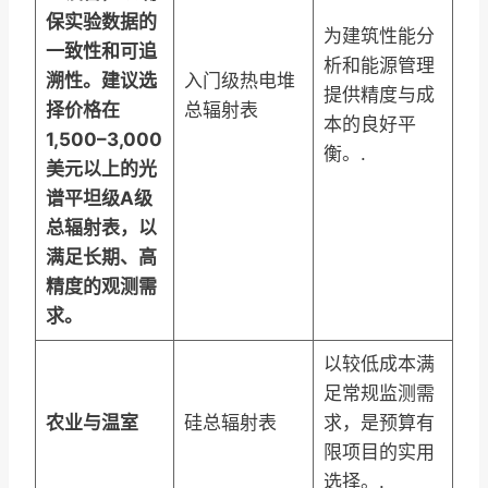
保实验数据的
为建筑性能分
一致性和可追
析和能源管理
溯性。建议选
入门级热电堆
提供精度与成
择价格在
总辐射表
本的良好平
1,500–3,000
衡。.
美元以上的光
谱平坦级A级
总辐射表，以
满足长期、高
精度的观测需
求。
以较低成本满
足常规监测需
农业与温室
硅总辐射表
求，是预算有
限项目的实用
选择。.