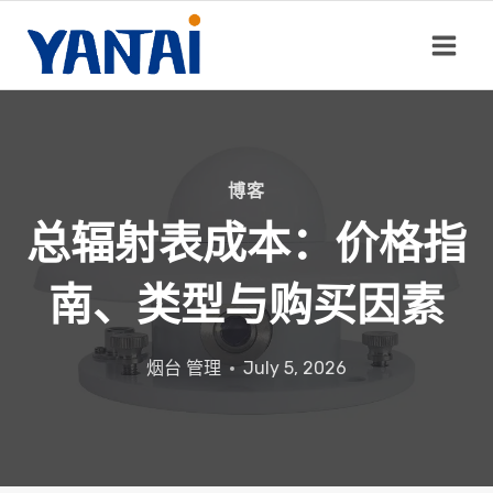
跳
到
内
容
博客
总辐射表成本：价格指
南、类型与购买因素
烟台
管理
July 5, 2026