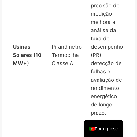
precisão de
medição
melhora a
análise da
Arabic
taxa de
Usinas
Piranômetro
desempenho
Russian
Solares (10
Termopilha
(PR),
Spanish
MW+)
Classe A
detecção de
French
falhas e
Vietnamese
avaliação de
rendimento
Thai
energético
Korean
de longo
Chinese
prazo.
English
Fornece
Portuguese
dados