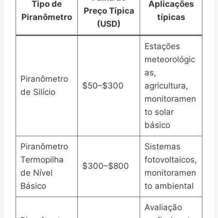
Tipo de
Aplicações
Preço Típica
Piranômetro
típicas
(USD)
Estações
meteorológic
as,
Piranômetro
$50–$300
agricultura,
de Silício
monitoramen
to solar
básico
Piranômetro
Sistemas
Termopilha
fotovoltaicos,
$300–$800
de Nível
monitoramen
Básico
to ambiental
Avaliação