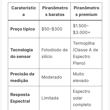
Caraterístic
Piranômetro
Piranômetro
a
s baratos
s premium
$1.500–
Preço típico
$50–$300
$3.000+
Termopilha
Tecnologia
Fotodiodo de
(Classe A de
do sensor
silício
Espectro
Plano)
Precisão da
Muito
Moderado
medição
elevado
Espectro
Resposta
Limitada
solar
Espectral
completo